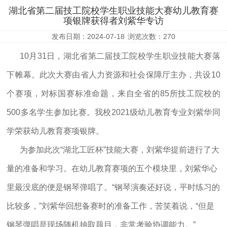
湖北省第二届技工院校学生职业技能大赛幼儿教育赛
项银牌获得者刘紫华专访
发布日期：2024-07-18
浏览次数：
270
10月31日，湖北省第二届技工院校学生职业技能大赛落
下帷幕。此次大赛由省人力资源和社会保障厅主办，共设10
个赛项，对标国赛标准命题，来自全省的85所技工院校的
500多名学生参加比赛。我校2021级幼儿教育专业
刘紫华
同
学荣获幼儿教育赛项
银牌
。
为参加此次“湖北工匠杯”技能大赛，刘紫华提前进行了大
量的准备和学习。在幼儿教育赛项的五个模块里，刘紫华心
里最没底的便是钢琴弹唱了。“钢琴演奏还好说，平时练习的
比较多，”刘紫华回想备赛时的准备工作，苦笑着说，“但是
钢琴弹唱是现场随机抽取题目，非常考验协调能力。”