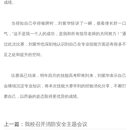
成绩。
当得知自己夺得银牌时，刘紫华惊讶了一瞬，接着便长舒一口
气，“这不是我一个人的成功，是我和所有指导老师的共同努力！”通
过此次比赛，刘紫华也深刻地认识到自己在专业技能方面还有很多不
足之处和提升的空间。
比赛虽已结束，明年四月的技能高考即将到来，刘紫华表示自己
会继续沉淀专业知识，将本次技能大赛学到的经验消化分享，不断打
磨自己，以昂扬的姿态取得更优异的成绩。
上一篇：
我校召开消防安全主题会议