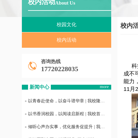
校内活动
About Us
校园文化
校内
校内活动
咨询热线
科
17720228035
成不
能力
新闻中心
more
11
以青春赴使命，以奋斗谱华章 | 我校隆重举行2026年新发展团员入团仪式暨五四表彰大会
以书香润校园，以阅读启新程 | 我校首届“书香光科·阅见成长”主题活动正式启动
倾听心声办实事，优化服务促提升 | 我校召开后勤服务质量意见征询学生座谈会