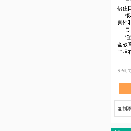
首
捂住
接
害性
最
通
全教
了强
发布时间：2
复制