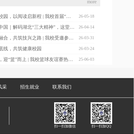
more
以书香润校园，以阅读启新程 | 我校首届“书香光科·阅见成长”主题活动正式启动
26-05-18
从江夏到中国｜解码湖北“三大精神”，这堂团课我们这样上
26-04-14
深耕产教融合，共筑技兴之路 | 我校受邀参加江夏区“产教融合 技兴江夏”交流推进会
26-03-31
底线，共筑健康校园
26-03-24
燃动青春，迎“篮”而上 | 我校篮球友谊赛热血开赛
25-06-03
风采
招生就业
联系我们
扫一扫加微信
扫一扫加QQ