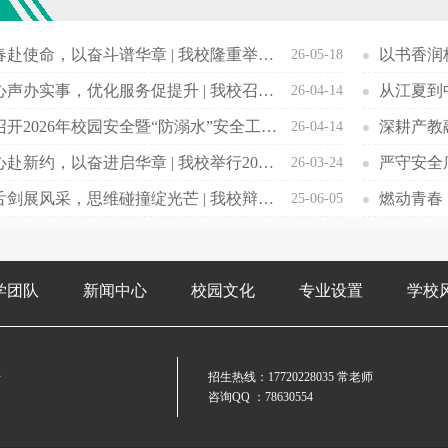
欢
以青春赴使命，以奋斗谱华章 | 我校隆重举行2026年新发展团员入团仪式暨五四表彰大会
26-05-18
倾听心声办实事，优化服务促提升 | 我校召开后勤服务质量意见征询学生座谈会
26-04-14
我校召开2026年校园安全暨“防溺水”安全工作布置会
26-04-14
以初心赴新约，以奋进启华章 | 我校举行2025—2026学年第二学期开学典礼
严守安全
26-03-24
唇枪舌剑展风采，思维碰撞绽光芒 | 我校辩论赛聚焦短视频影响
25-06-05
学团队
新闻中心
校园文化
专业设置
学校
号
招生热线：
17720228035
常老师
咨询QQ ：78630554