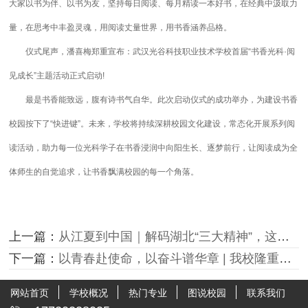
大家以书为伴、以书为友，坚持每日阅读、每月精读一本好书，在经典中汲取力
量，在思考中丰盈灵魂，用阅读丈量世界，用书香涵养品格。
仪式尾声，潘喜梅郑重宣布：武汉光谷科技职业技术学校首届“书香光科·阅
见成长”主题活动正式启动!
最是书香能致远，腹有诗书气自华。此次启动仪式的成功举办，为建设书香
校园按下了“快进键”。未来，学校将持续深耕校园文化建设，常态化开展系列阅
读活动，助力每一位光科学子在书香浸润中向阳生长、逐梦前行，让阅读成为全
体师生的自觉追求，让书香飘满校园的每一个角落。
上一篇：
从江夏到中国｜解码湖北“三大精神”，这堂团课我们这样上
下一篇：
以青春赴使命，以奋斗谱华章 | 我校隆重举行2026年新发展团员入团仪式暨五四表彰大会
网站首页
学校概况
热门专业
图说校园
联系我们