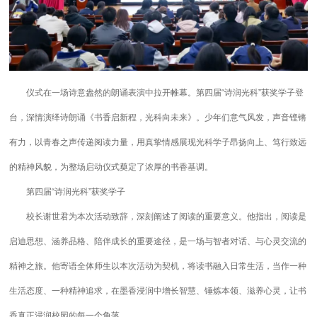
仪式在一场诗意盎然的朗诵表演中拉开帷幕。第四届“诗润光科”获奖学子登
台，深情演绎诗朗诵《书香启新程，光科向未来》。少年们意气风发，声音铿锵
有力，以青春之声传递阅读力量，用真挚情感展现光科学子昂扬向上、笃行致远
的精神风貌，为整场启动仪式奠定了浓厚的书香基调。
第四届“诗润光科”获奖学子
校长谢世君为本次活动致辞，深刻阐述了阅读的重要意义。他指出，阅读是
启迪思想、涵养品格、陪伴成长的重要途径，是一场与智者对话、与心灵交流的
精神之旅。他寄语全体师生以本次活动为契机，将读书融入日常生活，当作一种
生活态度、一种精神追求，在墨香浸润中增长智慧、锤炼本领、滋养心灵，让书
香真正浸润校园的每一个角落。