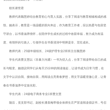
校长谢世君
教师代表魏慧婷结合教育初心与育人实践，分享了阅读与教育相辅相成的感
悟。她表示，教育是一场温暖的双向奔赴，作为教育工作者，应以热爱与包容坚
守讲台，以书香涵养情怀，在陪伴学生成长的过程中收获幸福，努力成为有温
度、有情怀的引路人，引领学生在书香浸润中明辨是非、茁壮成长。
教师代表：25级年级组长、24级护理专业2班班主任魏慧婷
学生代表曹文慧以《非暴力沟通》一书为切入点，分享了阅读带给自己的成
长与蜕变。她倡议同学们从每天15分钟的阅读做起，让读书成为日常习惯，在
文字中认识自我、接纳自我，用阅读点亮青春梦想，用文字温暖澄澈心灵，让青
春在书香滋养中绽放光彩。
学生代表：24级电子商务专业1班曹文慧
随后，党支部书记、副校长潘喜梅带领全体师生庄严宣读阅读倡议书，号召