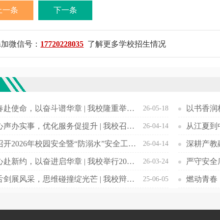
上一条
下一条
添加微信号：
17720228035
了解更多学校招生情况
欢
以青春赴使命，以奋斗谱华章 | 我校隆重举行2026年新发展团员入团仪式暨五四表彰大会
26-05-18
倾听心声办实事，优化服务促提升 | 我校召开后勤服务质量意见征询学生座谈会
26-04-14
我校召开2026年校园安全暨“防溺水”安全工作布置会
26-04-14
以初心赴新约，以奋进启华章 | 我校举行2025—2026学年第二学期开学典礼
严守安全
26-03-24
唇枪舌剑展风采，思维碰撞绽光芒 | 我校辩论赛聚焦短视频影响
25-06-05