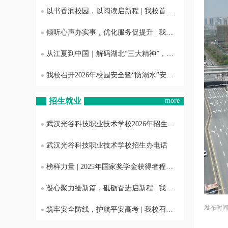
以书香润校园，以阅读启新程 | 我校首届“书香光科·阅见成长”主题活动正式启动
倾听心声办实事，优化服务促提升 | 我校召开后勤服务质量意见征询学生座谈会
从江夏到中国｜解码湖北“三大精神”，这堂团课我们这样上
我校召开2026年校园安全暨“防溺水”安全工作布置会
招生就业
more
武汉光谷科技职业技术学校2026年招生专业
武汉光谷科技职业技术学校招生办电话
榜样力量 | 2025年国家奖学金获得者程雨欣专访
凝心聚力绘新篇，砥砺奋进启新程 | 我校召开2025年度工作总结暨表彰大会
发布时间：2
筑牢安全防线，护航平安高考 | 我校召开2025年普通高考考风考纪与护考工作会议