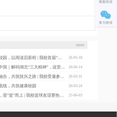
more
以书香润校园，以阅读启新程 | 我校首届“书香光科·阅见成长”主题活动正式启动
26-05-18
从江夏到中国｜解码湖北“三大精神”，这堂团课我们这样上
26-04-14
深耕产教融合，共筑技兴之路 | 我校受邀参加江夏区“产教融合 技兴江夏”交流推进会
26-03-31
底线，共筑健康校园
26-03-24
燃动青春，迎“篮”而上 | 我校篮球友谊赛热血开赛
25-06-03